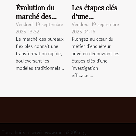
Évolution du
Les étapes clés
marché des
d'une
bureaux
investigation
Vendredi 19 septembre
Vendredi 19 septembre
2025 13:32
2025 04:16
flexibles :
privée : de
Le marché des bureaux
Plongez au cœur du
impacts
l'analyse à la
flexibles connaît une
métier d’enquêteur
économiques
conclusion
transformation rapide,
privé en découvrant les
bouleversant les
étapes clés d’une
modèles traditionnels...
investigation
efficace....
Tous droits réservés www.ransa2009.org