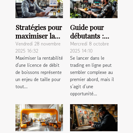
Stratégies pour
Guide pour
maximiser la
débutants :
rentabilité de
Comment
Vendredi 28 novembre
Mercredi 8 octobre
2025 16:32
2025 14:10
votre licence de
s'inscrire et
Maximiser la rentabilité
Se lancer dans le
débit de
démarrer dans
d'une licence de débit
trading en ligne peut
boissons
le trading en
de boissons représente
sembler complexe au
ligne
un enjeu de taille pour
premier abord, mais il
tout...
s’agit d’une
opportunité...