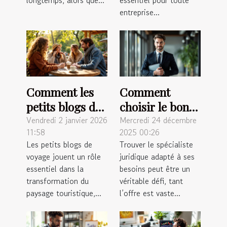
entreprise...
Comment les
Comment
petits blogs de
choisir le bon
voyage
spécialiste
Vendredi 2 janvier 2026
Mercredi 24 décembre
11:58
2025 00:26
influencent-ils
juridique pour
Les petits blogs de
Trouver le spécialiste
le tourisme
vos besoins ?
voyage jouent un rôle
juridique adapté à ses
durable ?
essentiel dans la
besoins peut être un
transformation du
véritable défi, tant
paysage touristique,...
l’offre est vaste...