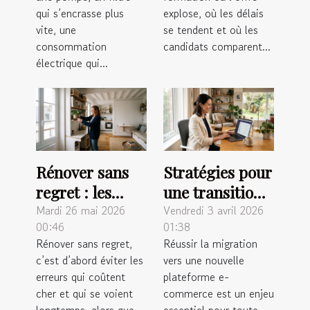
installations
formation
qui s’encrasse plus
explose, où les délais
vite, une
se tendent et où les
consommation
candidats comparent...
électrique qui...
Rénover sans
Stratégies pour
regret : les
une transition
astuces pour
sans stress vers
Mardi 26 mai 2026
Vendredi 3 avril 2026
00:46
01:38
valoriser
une nouvelle
Rénover sans regret,
Réussir la migration
chaque mètre
plateforme e-
c’est d’abord éviter les
vers une nouvelle
carré
commerce
erreurs qui coûtent
plateforme e-
cher et qui se voient
commerce est un enjeu
longtemps, alors que...
essentiel pour toute