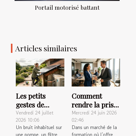
Portail motorisé battant
Articles similaires
Les petits
Comment
gestes de
rendre la prise
maintenance
de contact
Vendredi 24 juillet
Mercredi 24 juin 2026
2026 10:06
02:46
qui prolongent
décisive dans
Un bruit inhabituel sur
Dans un marché de la
la vie de vos
un projet de
une pompe, un filtre
formation où l’offre