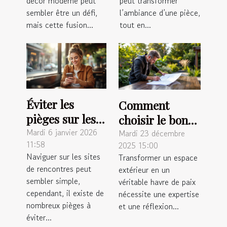
décor moderne peut
peut transformer
sembler être un défi,
l’ambiance d’une pièce,
mais cette fusion...
tout en...
Éviter les
Comment
pièges sur les
choisir le bon
sites de
Mardi 6 janvier 2026
paysagiste pour
Mardi 23 décembre
11:58
2025 15:00
rencontres :
métamorphoser
Naviguer sur les sites
Transformer un espace
conseils
votre espace
de rencontres peut
extérieur en un
pratiques
extérieur ?
sembler simple,
véritable havre de paix
cependant, il existe de
nécessite une expertise
nombreux pièges à
et une réflexion...
éviter...