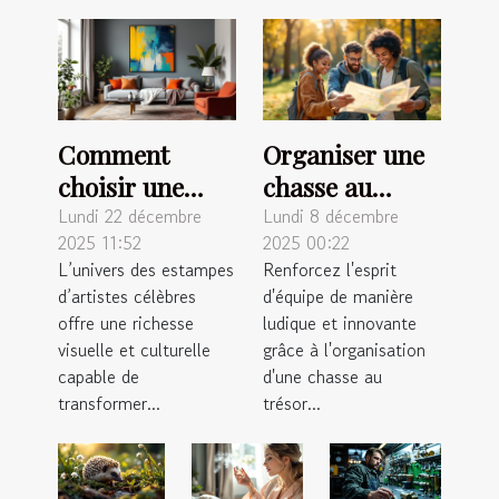
Comment
Organiser une
choisir une
chasse au
estampe
trésor
Lundi 22 décembre
Lundi 8 décembre
2025 11:52
2025 00:22
d'artiste
inoubliable
L’univers des estampes
Renforcez l'esprit
célèbre pour
pour renforcer
d’artistes célèbres
d'équipe de manière
votre intérieur
l'esprit
offre une richesse
ludique et innovante
?
d'équipe
visuelle et culturelle
grâce à l'organisation
capable de
d'une chasse au
transformer...
trésor...