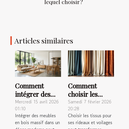
lequel choisir ?
Articles similaires
Comment
Comment
intégrer des
choisir les
meubles en
meilleurs tissus
Mercredi 15 avril 2026
Samedi 7 février 2026
01:10
20:28
bois massif
pour vos
Intégrer des meubles
Choisir les tissus pour
dans un décor
rideaux et
en bois massif dans un
ses rideaux et voilages
moderne ?
voilages ?