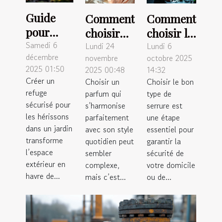
Guide
Comment
Comment
pour
choisir
choisir le
créer un
Samedi 6
un
bon type
Lundi 24
Lundi 6
décembre
novembre
octobre 2025
habitat
parfum
de
2025 01:50
2025 00:48
14:32
favorable
quotidien
serrure
Créer un
Choisir un
Choisir le bon
aux
qui
pour
refuge
parfum qui
type de
hérissons
complète
votre
sécurisé pour
s’harmonise
serrure est
dans les
les hérissons
votre
parfaitement
sécurité ?
une étape
dans un jardin
avec son style
essentiel pour
jardins
style ?
transforme
quotidien peut
garantir la
l’espace
sembler
sécurité de
extérieur en
complexe,
votre domicile
havre de...
mais c’est...
ou de...