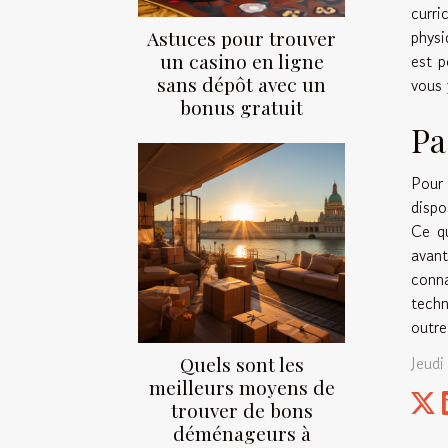
curri
Astuces pour trouver
physi
un casino en ligne
est p
sans dépôt avec un
vous 
bonus gratuit
Pa
Pour 
dispo
Ce qu
avan
conn
techn
outre
Quels sont les
Jeudi
meilleurs moyens de
trouver de bons
déménageurs à