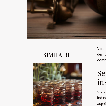
Vous 
SIMILAIRE
dési
comme
Se
in
Vous 
indub
auprè