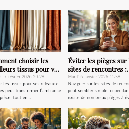
ment choisir les
Éviter les pièges sur 
leurs tissus pour vos
sites de rencontres :
aux et voilages ?
conseils pratiques
i 7 février 2026 20:28
Mardi 6 janvier 2026 11:58
r les tissus pour ses rideaux et
Naviguer sur les sites de renco
ges peut transformer l’ambiance
peut sembler simple, cependant
pièce, tout en...
existe de nombreux pièges à évi