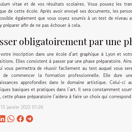
culum vitae et de vos résultats scolaires. Vous pouvez les tra
que de cette école. Après avoir envoyé ses documents, les person
ossible également que vous soyez soumis à un test de niveau a
y préparer afin de ne pas échouer à cela.
sser obligatoirement par une p
votre inscription dans une école d’art graphique à Lyon et votr
sitions. Elles consistent à passer par une phase préparatoire. Ains
i vous permettra de réussir facilement au test auquel vous se
t de commencer la formation professionnelle. Elle dure un
aissances approfondies dans le domaine artistique. Celui-ci a
iques basiques et pratiques dans l’art. Il sera constamment soumi
, cette phase préparatoire l’aidera à faire un choix qui correspon
 13 janvier 2022 01:26