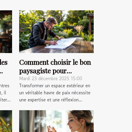
les
Comment choisir le bon
paysagiste pour
métamorphoser votre
Mardi 23 décembre 2025 15:00
ntres
Transformer un espace extérieur en
espace extérieur ?
, il
un véritable havre de paix nécessite
ter...
une expertise et une réflexion...