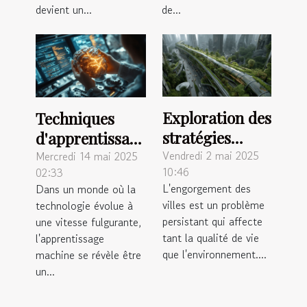
devient un...
de...
Exploration des
Techniques
stratégies
d'apprentissage
urbaines pour
Vendredi 2 mai 2025
machine pour
Mercredi 14 mai 2025
10:46
02:33
réduire les
les débutants
L'engorgement des
Dans un monde où la
embouteillages
comment elles
villes est un problème
technologie évolue à
transforment
persistant qui affecte
une vitesse fulgurante,
les industries
tant la qualité de vie
l'apprentissage
que l'environnement....
machine se révèle être
un...