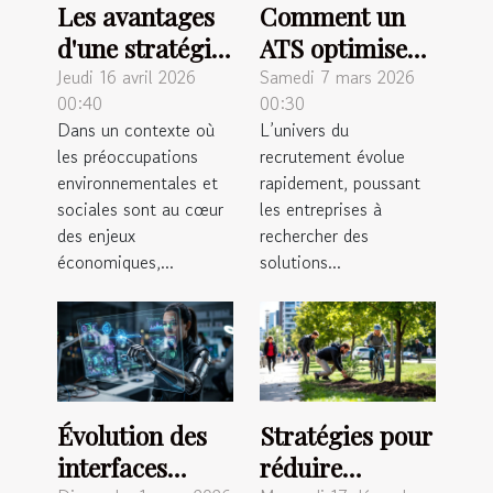
Les avantages
Comment un
d'une stratégie
ATS optimise-
d'achat RSE
t-il le parcours
Jeudi 16 avril 2026
Samedi 7 mars 2026
00:40
00:30
pour les
de
Dans un contexte où
L’univers du
industries
recrutement ?
les préoccupations
recrutement évolue
modernes
environnementales et
rapidement, poussant
sociales sont au cœur
les entreprises à
des enjeux
rechercher des
économiques,...
solutions...
Évolution des
Stratégies pour
interfaces
réduire