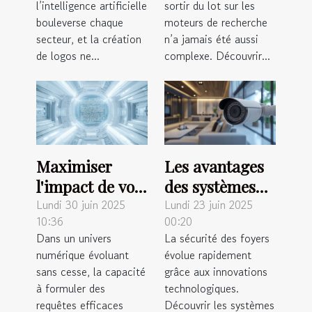
l’intelligence artificielle
sortir du lot sur les
de logos ?
en ligne ?
bouleverse chaque
moteurs de recherche
secteur, et la création
n’a jamais été aussi
de logos ne...
complexe. Découvrir...
Maximiser
Les avantages
l'impact de vos
des systèmes
requêtes pour
de surveillance
Lundi 30 juin 2025
Lundi 23 juin 2025
10:36
00:20
des systèmes
connectés pour
Dans un univers
La sécurité des foyers
de génération
la sécurité
numérique évoluant
évolue rapidement
de texte en
domestique
sans cesse, la capacité
grâce aux innovations
2025
à formuler des
technologiques.
requêtes efficaces
Découvrir les systèmes