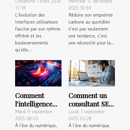
utilisateurs :
l'empreinte
Dimanche 1 mars 2026
Mercredi 17 décembre
17:18
2025 10:34
tendances et
carbone au
L'évolution des
Réduire son empreinte
prédictions
quotidien ?
interfaces utilisateurs
carbone au quotidien
fascine par son rythme
n’est pas seulement
effréné et les
une tendance, c’est
bouleversements
une nécessité pour la...
qu’elle...
Comment
Comment un
l'intelligence
consultant SEO
artificielle
peut
Mardi 9 septembre
Lundi 1 septembre
2025 08:33
2025 03:28
réinvente-t-
transformer
À l’ère du numérique,
À l’ère du numérique,
elle la création
votre visibilité