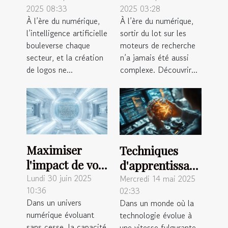
2025 08:33
2025 03:28
réinvente-t-
transformer
À l’ère du numérique,
À l’ère du numérique,
elle la création
votre visibilité
l’intelligence artificielle
sortir du lot sur les
de logos ?
en ligne ?
bouleverse chaque
moteurs de recherche
secteur, et la création
n’a jamais été aussi
de logos ne...
complexe. Découvrir...
Maximiser
Techniques
l'impact de vos
d'apprentissage
requêtes pour
Lundi 30 juin 2025
machine pour
Mercredi 14 mai 2025
10:36
02:33
des systèmes
les débutants
Dans un univers
Dans un monde où la
de génération
comment elles
numérique évoluant
technologie évolue à
de texte en
transforment
sans cesse, la capacité
une vitesse fulgurante,