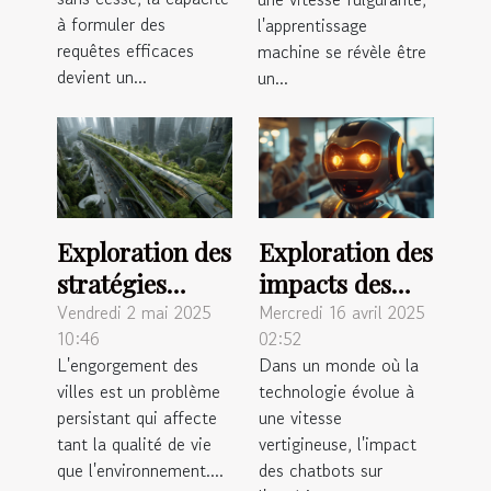
2025
les industries
à formuler des
l'apprentissage
requêtes efficaces
machine se révèle être
devient un...
un...
Exploration des
Exploration des
stratégies
impacts des
urbaines pour
chatbots sur
Vendredi 2 mai 2025
Mercredi 16 avril 2025
10:46
02:52
réduire les
l'expérience
L'engorgement des
Dans un monde où la
embouteillages
client dans les
villes est un problème
technologie évolue à
entreprises
persistant qui affecte
une vitesse
tant la qualité de vie
vertigineuse, l'impact
que l'environnement....
des chatbots sur