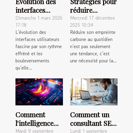
Évolution des
Stratégies pour
interfaces
réduire
utilisateurs :
l'empreinte
Dimanche 1 mars 2026
Mercredi 17 décembre
17:18
2025 10:34
tendances et
carbone au
L'évolution des
Réduire son empreinte
prédictions
quotidien ?
interfaces utilisateurs
carbone au quotidien
fascine par son rythme
n’est pas seulement
effréné et les
une tendance, c’est
bouleversements
une nécessité pour la...
qu’elle...
Comment
Comment un
l'intelligence
consultant SEO
artificielle
peut
Mardi 9 septembre
Lundi 1 septembre