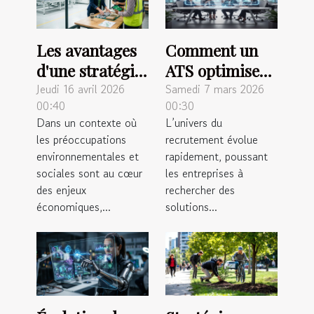
Les avantages
Comment un
d'une stratégie
ATS optimise-
d'achat RSE
t-il le parcours
Jeudi 16 avril 2026
Samedi 7 mars 2026
00:40
00:30
pour les
de
Dans un contexte où
L’univers du
industries
recrutement ?
les préoccupations
recrutement évolue
modernes
environnementales et
rapidement, poussant
sociales sont au cœur
les entreprises à
des enjeux
rechercher des
économiques,...
solutions...