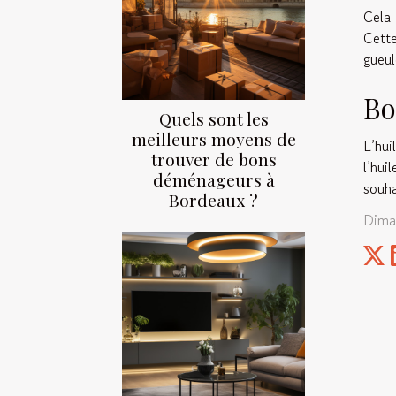
Cela 
Cette
gueul
Bo
Quels sont les
meilleurs moyens de
L’hui
trouver de bons
l’hui
déménageurs à
souha
Bordeaux ?
Dima