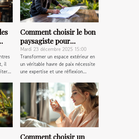
les
Comment choisir le bon
paysagiste pour
métamorphoser votre
Mardi 23 décembre 2025 15:00
ntres
Transformer un espace extérieur en
espace extérieur ?
, il
un véritable havre de paix nécessite
ter...
une expertise et une réflexion...
Comment choisir un