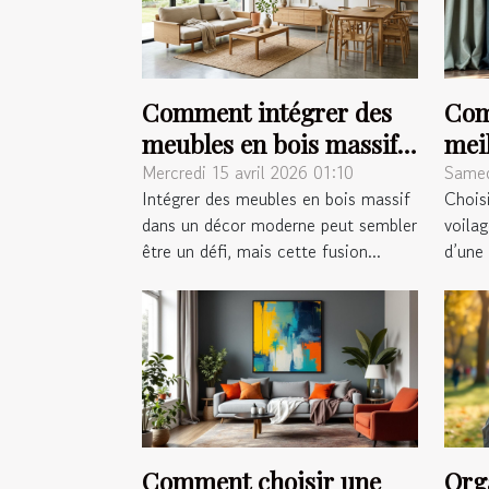
Comment intégrer des
Com
meubles en bois massif
meil
dans un décor moderne
ride
Mercredi 15 avril 2026 01:10
Samed
Intégrer des meubles en bois massif
Choisi
?
dans un décor moderne peut sembler
voila
être un défi, mais cette fusion...
d’une 
Comment choisir une
Org