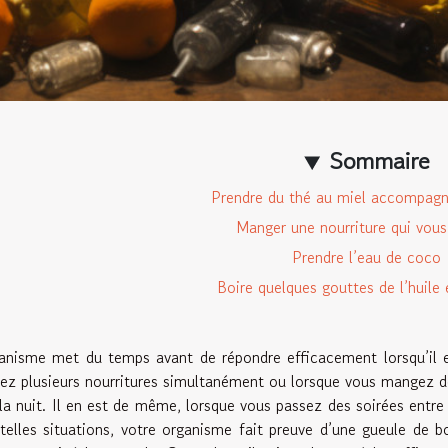
Sommaire
Prendre du thé au miel accompagn
Manger une nourriture qui vou
Prendre l’eau de coco
Boire quelques gouttes de l’huile 
anisme met du temps avant de répondre efficacement lorsqu’il e
z plusieurs nourritures simultanément ou lorsque vous mangez de
la nuit. Il en est de même, lorsque vous passez des soirées entr
telles situations, votre organisme fait preuve d’une gueule de 