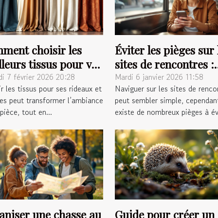
ment choisir les
Éviter les pièges sur 
leurs tissus pour vos
sites de rencontres :
aux et voilages ?
conseils pratiques
i 7 février 2026 20:28
Mardi 6 janvier 2026 11:58
r les tissus pour ses rideaux et
Naviguer sur les sites de renco
ges peut transformer l’ambiance
peut sembler simple, cependant
pièce, tout en...
existe de nombreux pièges à évi
aniser une chasse au
Guide pour créer un