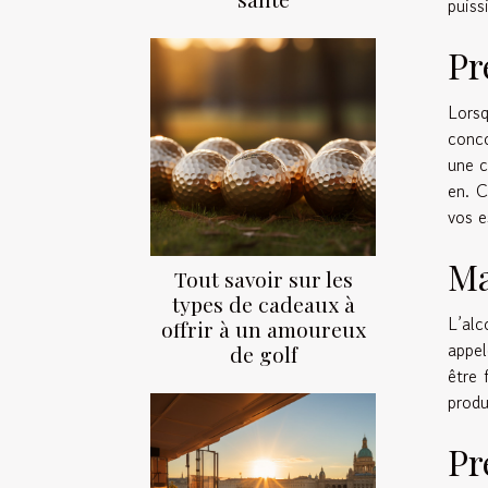
puiss
Pr
Lorsq
conco
une c
en. C
vos e
Ma
Tout savoir sur les
types de cadeaux à
L’alc
offrir à un amoureux
appel
de golf
être 
produ
Pr