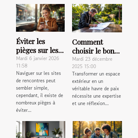
Éviter les
Comment
pièges sur les
choisir le bon
sites de
Mardi 6 janvier 2026
paysagiste pour
Mardi 23 décembre
11:58
2025 15:00
rencontres :
métamorphoser
Naviguer sur les sites
Transformer un espace
conseils
votre espace
de rencontres peut
extérieur en un
pratiques
extérieur ?
sembler simple,
véritable havre de paix
cependant, il existe de
nécessite une expertise
nombreux pièges à
et une réflexion...
éviter...