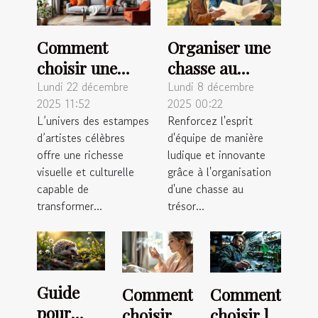
Comment
Organiser une
choisir une
chasse au
estampe
trésor
Lundi 22 décembre
Lundi 8 décembre
2025 11:52
2025 00:22
d'artiste
inoubliable
L’univers des estampes
Renforcez l'esprit
célèbre pour
pour renforcer
d’artistes célèbres
d'équipe de manière
votre intérieur
l'esprit
offre une richesse
ludique et innovante
?
d'équipe
visuelle et culturelle
grâce à l'organisation
capable de
d'une chasse au
transformer...
trésor...
Guide
Comment
Comment
pour
choisir
choisir le