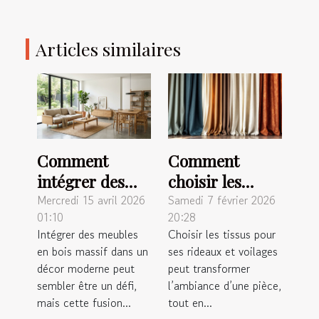
Articles similaires
Comment
Comment
intégrer des
choisir les
meubles en
meilleurs tissus
Mercredi 15 avril 2026
Samedi 7 février 2026
01:10
20:28
bois massif
pour vos
Intégrer des meubles
Choisir les tissus pour
dans un décor
rideaux et
en bois massif dans un
ses rideaux et voilages
moderne ?
voilages ?
décor moderne peut
peut transformer
sembler être un défi,
l’ambiance d’une pièce,
mais cette fusion...
tout en...