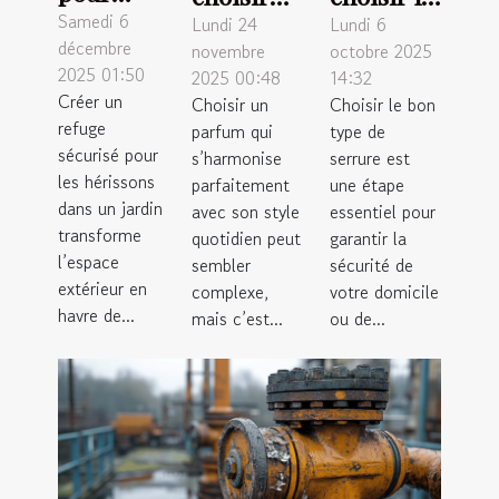
créer un
Samedi 6
un
bon type
Lundi 24
Lundi 6
décembre
novembre
octobre 2025
habitat
parfum
de
2025 01:50
2025 00:48
14:32
favorable
quotidien
serrure
Créer un
Choisir un
Choisir le bon
aux
qui
pour
refuge
parfum qui
type de
hérissons
complète
votre
sécurisé pour
s’harmonise
serrure est
dans les
les hérissons
votre
parfaitement
sécurité ?
une étape
dans un jardin
avec son style
essentiel pour
jardins
style ?
transforme
quotidien peut
garantir la
l’espace
sembler
sécurité de
extérieur en
complexe,
votre domicile
havre de...
mais c’est...
ou de...