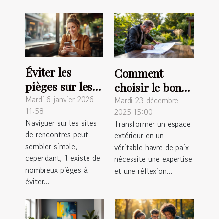
Éviter les
Comment
pièges sur les
choisir le bon
sites de
Mardi 6 janvier 2026
paysagiste pour
Mardi 23 décembre
11:58
2025 15:00
rencontres :
métamorphoser
Naviguer sur les sites
Transformer un espace
conseils
votre espace
de rencontres peut
extérieur en un
pratiques
extérieur ?
sembler simple,
véritable havre de paix
cependant, il existe de
nécessite une expertise
nombreux pièges à
et une réflexion...
éviter...