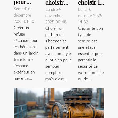
pour
choisir
choisir le
créer un
Samedi 6
un
bon type
Lundi 24
Lundi 6
décembre
novembre
octobre 2025
habitat
parfum
de
2025 01:50
2025 00:48
14:32
favorable
quotidien
serrure
Créer un
Choisir un
Choisir le bon
aux
qui
pour
refuge
parfum qui
type de
hérissons
complète
votre
sécurisé pour
s’harmonise
serrure est
dans les
les hérissons
votre
parfaitement
sécurité ?
une étape
dans un jardin
avec son style
essentiel pour
jardins
style ?
transforme
quotidien peut
garantir la
l’espace
sembler
sécurité de
extérieur en
complexe,
votre domicile
havre de...
mais c’est...
ou de...