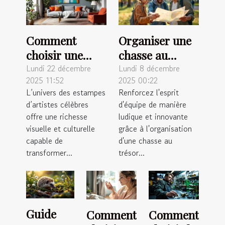
Comment
Organiser une
choisir une
chasse au
estampe
trésor
Lundi 22 décembre
Lundi 8 décembre
2025 11:52
2025 00:22
d'artiste
inoubliable
L’univers des estampes
Renforcez l'esprit
célèbre pour
pour renforcer
d’artistes célèbres
d'équipe de manière
votre intérieur
l'esprit
offre une richesse
ludique et innovante
?
d'équipe
visuelle et culturelle
grâce à l'organisation
capable de
d'une chasse au
transformer...
trésor...
Guide
Comment
Comment