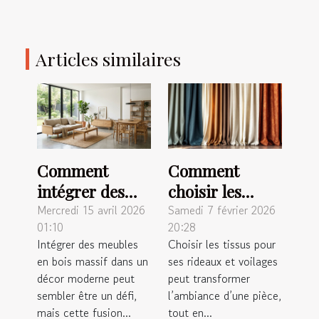
Articles similaires
Comment
Comment
intégrer des
choisir les
meubles en
meilleurs tissus
Mercredi 15 avril 2026
Samedi 7 février 2026
01:10
20:28
bois massif
pour vos
Intégrer des meubles
Choisir les tissus pour
dans un décor
rideaux et
en bois massif dans un
ses rideaux et voilages
moderne ?
voilages ?
décor moderne peut
peut transformer
sembler être un défi,
l’ambiance d’une pièce,
mais cette fusion...
tout en...