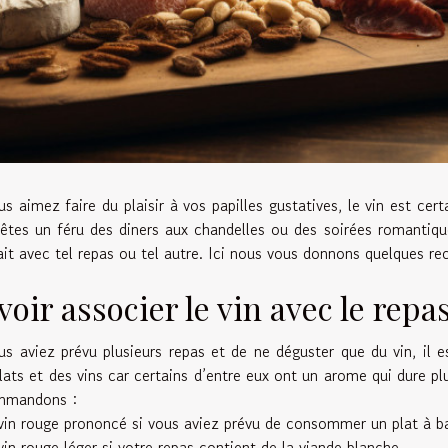
us aimez faire du plaisir à vos papilles gustatives, le vin est cer
êtes un féru des diners aux chandelles ou des soirées romantiqu
rait avec tel repas ou tel autre. Ici nous vous donnons quelques r
voir associer le vin avec le repa
us aviez prévu plusieurs repas et de ne déguster que du vin, il 
lats et des vins car certains d’entre eux ont un arome qui dure 
mmandons :
vin rouge prononcé si vous aviez prévu de consommer un plat à b
vin rouge léger si votre repas contient de la viande blanche