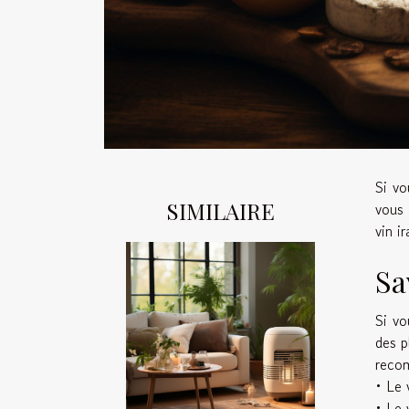
Si vo
SIMILAIRE
vous 
vin i
Sa
Si vo
des p
reco
• Le 
• Le 