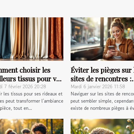
ment choisir les
Éviter les pièges sur 
leurs tissus pour vos
sites de rencontres :
aux et voilages ?
conseils pratiques
i 7 février 2026 20:28
Mardi 6 janvier 2026 11:58
r les tissus pour ses rideaux et
Naviguer sur les sites de renco
ges peut transformer l’ambiance
peut sembler simple, cependant
pièce, tout en...
existe de nombreux pièges à évi