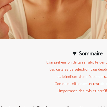
Sommaire
Compréhension de la sensibilité des 
Les critères de sélection d'un déod
Les bénéfices d'un déodorant sp
Comment effectuer un test de t
L'importance des avis et certif