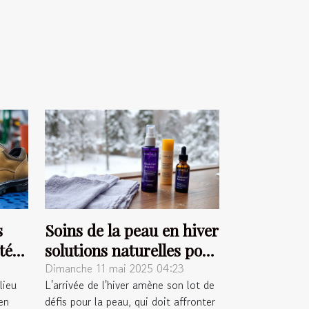
s
Soins de la peau en hiver
té
solutions naturelles pour
une peau saine et
Dimanche 11 mai 2025 04:23
lieu
L'arrivée de l'hiver amène son lot de
hydratée
ien
défis pour la peau, qui doit affronter