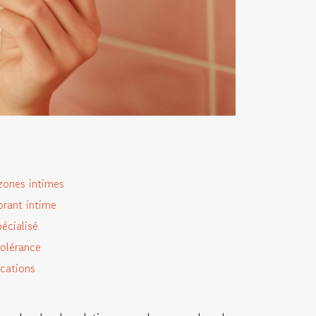
zones intimes
orant intime
écialisé
olérance
ications