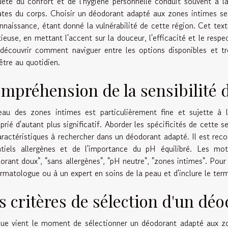
ête du confort et de l'hygiène personnelle conduit souvent à la
ates du corps. Choisir un déodorant adapté aux zones intimes se
nnaissance, étant donné la vulnérabilité de cette région. Cet tex
ieuse, en mettant l'accent sur la douceur, l'efficacité et le respe
découvrir comment naviguer entre les options disponibles et tro
être au quotidien.
mpréhension de la sensibilité 
au des zones intimes est particulièrement fine et sujette à l'
prié d'autant plus significatif. Aborder les spécificités de cette se
aractéristiques à rechercher dans un déodorant adapté. Il est rec
ntiels allergènes et de l'importance du pH équilibré. Les mot
orant doux", "sans allergènes", "pH neutre", "zones intimes". Pour e
rmatologue ou à un expert en soins de la peau et d'inclure le ter
s critères de sélection d'un dé
ue vient le moment de sélectionner un déodorant adapté aux zone