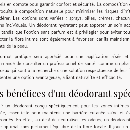
pris en compte pour garantir confort et sécurité. La composition e
roduits à composition naturelle pour minimiser les risques d'ir
dérer. Les options sont variées : sprays, billes, crèmes, chacu
ns individuels. Un déodorant hydratant peut apporter un soin addi
 tandis que l'option sans parfum est à privilégier pour éviter to
cter la flore intime sont également à favoriser, car ils maintienn
nté de la peau.
ormat pratique sera apprécié pour une application aisée et 
mandé de consulter un professionnel de santé, comme un pharma
ceux qui sont à la recherche d'une solution respectueuse de leur 
senter une option avantageuse, alliant naturalité et efficacité.
s bénéfices d'un déodorant spéc
sir un déodorant conçu spécifiquement pour les zones intimes 
ée, essentielle pour maintenir une barrière cutanée saine et év
ropriés. En effet, au-delà de neutraliser les odeurs, un déodoran
e optimal sans perturber l'équilibre de la flore locale. Il joue u