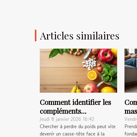
Articles similaires
Comment identifier les
Com
compléments
mas
alimentaires efficaces
à vo
Jeudi 8 janvier 2026 16:42
Vendr
Chercher à perdre du poids peut vite
Prend
pour la perte de poids ?
devenir un casse-tête face à la
fonda