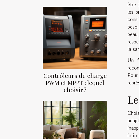
être 
les p
consi
besoi
peau,
respe
la sa
Un f
recom
Contrôleurs de charge
Pour 
PWM et MPPT : lequel
repré
choisir ?
Le
Choi
adapt
inapp
intim