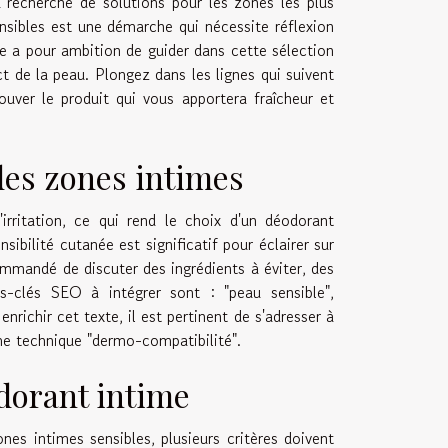
 recherche de solutions pour les zones les plus
nsibles est une démarche qui nécessite réflexion
te a pour ambition de guider dans cette sélection
ct de la peau. Plongez dans les lignes qui suivent
uver le produit qui vous apportera fraîcheur et
des zones intimes
irritation, ce qui rend le choix d'un déodorant
nsibilité cutanée est significatif pour éclairer sur
ommandé de discuter des ingrédients à éviter, des
s-clés SEO à intégrer sont : "peau sensible",
nrichir cet texte, il est pertinent de s'adresser à
me technique "dermo-compatibilité".
odorant intime
s intimes sensibles, plusieurs critères doivent