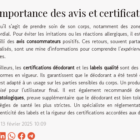
importance des avis et certifica
qu'il s'agit de prendre soin de son corps, notamment des zone
rdial. Pour éviter les irritations ou les réactions allergiques, il e
illi des
avis consommateurs
positifs. Ces retours, souvent part
alisés, sont une mine d'informations pour comprendre l'
expérienc
es.
illeurs, les
certifications déodorant
et les
labels qualité
sont des 
ormes en vigueur. Ils garantissent que le déodorant a été testé
 est adapté à un usage sur les parties sensibles du corps. Un prod
isé
pour l'utilisateur final. Il est également recommandé de
atologiques
, preuve supplémentaire que le déodorant est bien tolé
ègles de santé les plus strictes. Un spécialiste en réglement
henticité des labels et la rigueur des certifications accordées aux
 13 février 2025 10:09