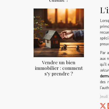
L'
Lors
primo
recue
spéci
preuv
Par a
aux n
Vendre un bien
qu'il
immobilier : comment
sécur
s’y prendre ?
derm
des r
l'aut
Jeudi