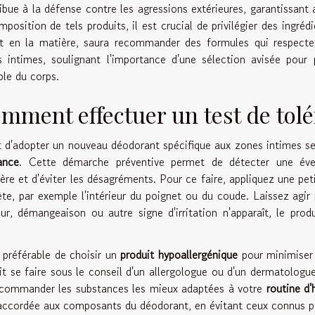
ibue à la défense contre les agressions extérieures, garantissant 
mposition de tels produits, il est crucial de privilégier des ingr
t en la matière, saura recommander des formules qui respectent 
 intimes, soulignant l'importance d'une sélection avisée pour p
ble du corps.
mment effectuer un test de tol
 d'adopter un nouveau déodorant spécifique aux zones intimes se
ance
. Cette démarche préventive permet de détecter une év
ière et d'éviter les désagréments. Pour ce faire, appliquez une pet
ète, par exemple l'intérieur du poignet ou du coude. Laissez agi
ur, démangeaison ou autre signe d'irritation n'apparaît, le pro
t préférable de choisir un
produit hypoallergénique
pour minimiser l
it se faire sous le conseil d'un allergologue ou d'un dermatologue
ecommander les substances les mieux adaptées à votre
routine d'
accordée aux composants du déodorant, en évitant ceux connus pou