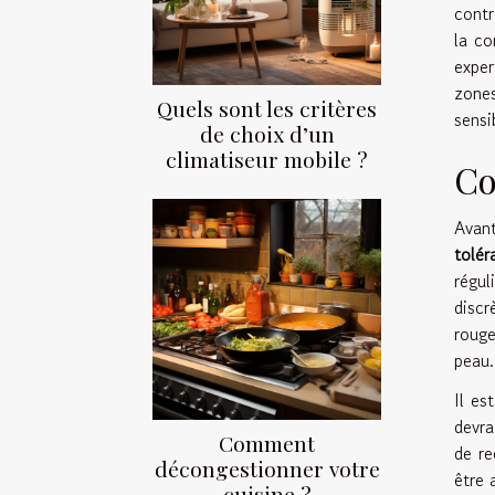
contr
la co
exper
zones
Quels sont les critères
sensi
de choix d’un
climatiseur mobile ?
Co
Avant
tolér
régul
discr
rouge
peau.
Il es
devra
Comment
de r
décongestionner votre
être 
cuisine ?