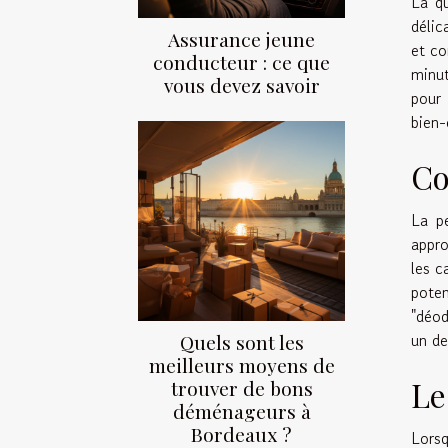
La qu
délic
Assurance jeune
et co
conducteur : ce que
minut
vous devez savoir
pour 
bien-
Co
La pe
appro
les c
pote
"déod
un de
Quels sont les
meilleurs moyens de
Le
trouver de bons
déménageurs à
Bordeaux ?
Lorsq