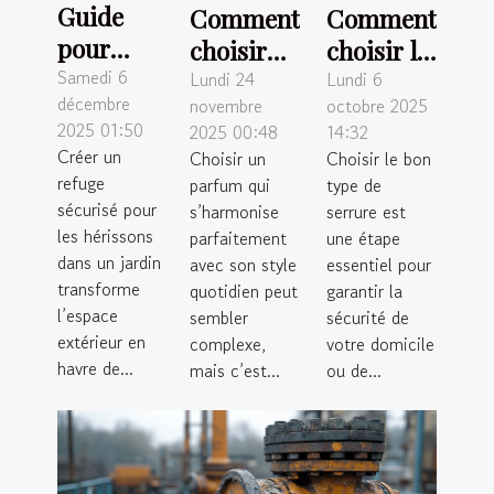
Guide
Comment
Comment
pour
choisir
choisir le
créer un
Samedi 6
un
bon type
Lundi 24
Lundi 6
décembre
novembre
octobre 2025
habitat
parfum
de
2025 01:50
2025 00:48
14:32
favorable
quotidien
serrure
Créer un
Choisir un
Choisir le bon
aux
qui
pour
refuge
parfum qui
type de
hérissons
complète
votre
sécurisé pour
s’harmonise
serrure est
dans les
les hérissons
votre
parfaitement
sécurité ?
une étape
dans un jardin
avec son style
essentiel pour
jardins
style ?
transforme
quotidien peut
garantir la
l’espace
sembler
sécurité de
extérieur en
complexe,
votre domicile
havre de...
mais c’est...
ou de...