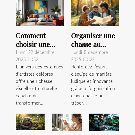
Comment
Organiser une
choisir une
chasse au
estampe
trésor
Lundi 22 décembre
Lundi 8 décembre
2025 11:52
2025 00:22
d'artiste
inoubliable
L’univers des estampes
Renforcez l'esprit
célèbre pour
pour renforcer
d’artistes célèbres
d'équipe de manière
votre intérieur
l'esprit
offre une richesse
ludique et innovante
?
d'équipe
visuelle et culturelle
grâce à l'organisation
capable de
d'une chasse au
transformer...
trésor...