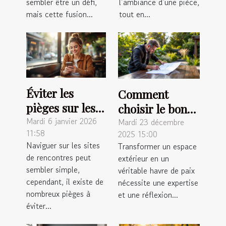
sembler être un défi,
l’ambiance d’une pièce,
mais cette fusion...
tout en...
Éviter les
Comment
pièges sur les
choisir le bon
sites de
Mardi 6 janvier 2026
paysagiste pour
Mardi 23 décembre
11:58
2025 15:00
rencontres :
métamorphoser
Naviguer sur les sites
Transformer un espace
conseils
votre espace
de rencontres peut
extérieur en un
pratiques
extérieur ?
sembler simple,
véritable havre de paix
cependant, il existe de
nécessite une expertise
nombreux pièges à
et une réflexion...
éviter...