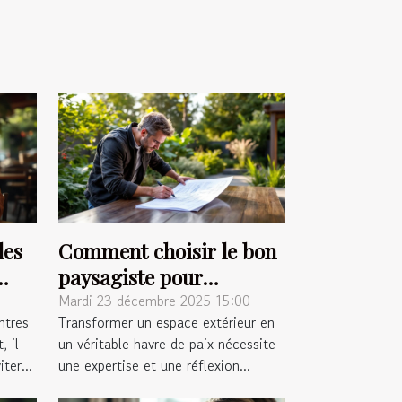
les
Comment choisir le bon
paysagiste pour
métamorphoser votre
Mardi 23 décembre 2025 15:00
ntres
Transformer un espace extérieur en
espace extérieur ?
, il
un véritable havre de paix nécessite
ter...
une expertise et une réflexion...