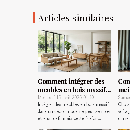
Articles similaires
Comment intégrer des
Com
meubles en bois massif
meil
dans un décor moderne
ride
Mercredi 15 avril 2026 01:10
Samed
Intégrer des meubles en bois massif
Choisi
?
dans un décor moderne peut sembler
voila
être un défi, mais cette fusion...
d’une 