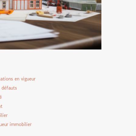
ations en vigueur
s défauts
é
nt
lier
queur immobilier