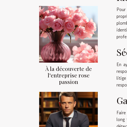
Pour 
propr
plomb
iden
profe
Sé
En ay
À la découverte de
respo
l’entreprise rose
litig
passion
respo
Ga
Faire
long 
détec