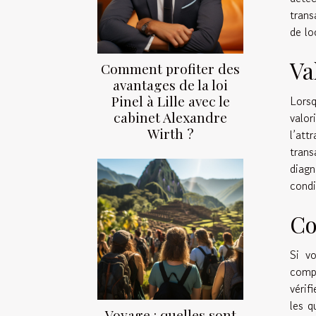
trans
de lo
Va
Comment profiter des
avantages de la loi
Pinel à Lille avec le
Lors
cabinet Alexandre
valor
Wirth ?
l’att
trans
diag
condi
Co
Si vo
compé
vérif
les q
Voyage : quelles sont