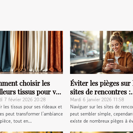
ment choisir les
Éviter les pièges sur 
leurs tissus pour vos
sites de rencontres :
aux et voilages ?
conseils pratiques
i 7 février 2026 20:28
Mardi 6 janvier 2026 11:58
r les tissus pour ses rideaux et
Naviguer sur les sites de renco
ges peut transformer l’ambiance
peut sembler simple, cependant
pièce, tout en...
existe de nombreux pièges à évi