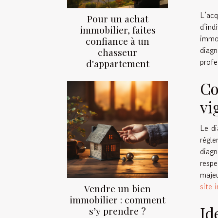
L’acq
Pour un achat
d’ind
immobilier, faites
immo
confiance à un
diagn
chasseur
profe
d'appartement
Co
vi
Le di
régle
diagn
respe
majeu
site 
Vendre un bien
immobilier : comment
Id
s’y prendre ?