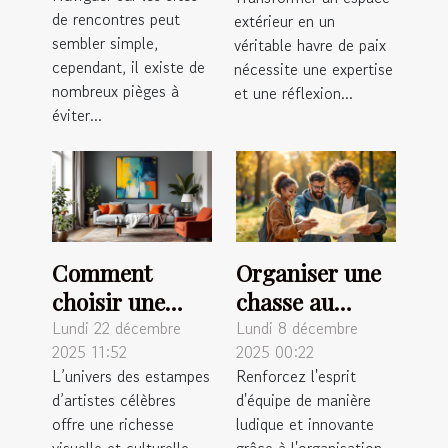
conseils
votre espace
de rencontres peut
extérieur en un
pratiques
extérieur ?
sembler simple,
véritable havre de paix
cependant, il existe de
nécessite une expertise
nombreux pièges à
et une réflexion...
éviter...
Comment
Organiser une
choisir une
chasse au
estampe
trésor
Lundi 22 décembre
Lundi 8 décembre
2025 11:52
2025 00:22
d'artiste
inoubliable
L’univers des estampes
Renforcez l'esprit
célèbre pour
pour renforcer
d’artistes célèbres
d'équipe de manière
votre intérieur
l'esprit
offre une richesse
ludique et innovante
?
d'équipe