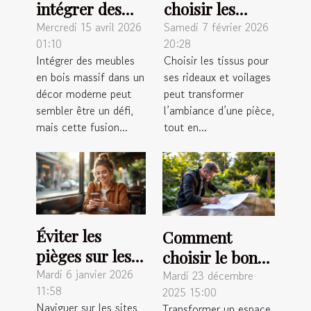
intégrer des
choisir les
meubles en
meilleurs tissus
Mercredi 15 avril 2026
Samedi 7 février 2026
01:10
20:28
bois massif
pour vos
Intégrer des meubles
Choisir les tissus pour
dans un décor
rideaux et
en bois massif dans un
ses rideaux et voilages
moderne ?
voilages ?
décor moderne peut
peut transformer
sembler être un défi,
l’ambiance d’une pièce,
mais cette fusion...
tout en...
Éviter les
Comment
pièges sur les
choisir le bon
sites de
Mardi 6 janvier 2026
paysagiste pour
Mardi 23 décembre
11:58
2025 15:00
rencontres :
métamorphoser
Naviguer sur les sites
Transformer un espace