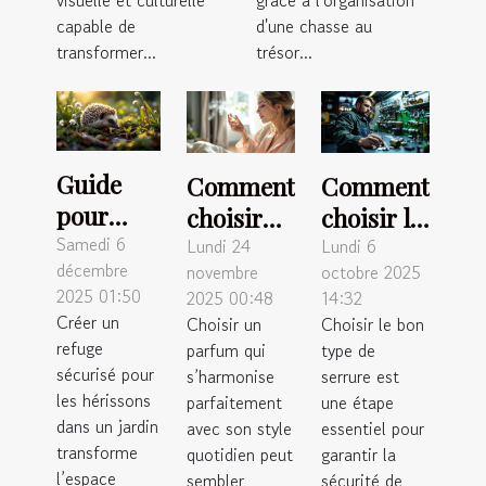
visuelle et culturelle
grâce à l'organisation
capable de
d'une chasse au
transformer...
trésor...
Guide
Comment
Comment
pour
choisir
choisir le
créer un
Samedi 6
un
bon type
Lundi 24
Lundi 6
décembre
novembre
octobre 2025
habitat
parfum
de
2025 01:50
2025 00:48
14:32
favorable
quotidien
serrure
Créer un
Choisir un
Choisir le bon
aux
qui
pour
refuge
parfum qui
type de
hérissons
complète
votre
sécurisé pour
s’harmonise
serrure est
dans les
les hérissons
votre
parfaitement
sécurité ?
une étape
dans un jardin
avec son style
essentiel pour
jardins
style ?
transforme
quotidien peut
garantir la
l’espace
sembler
sécurité de