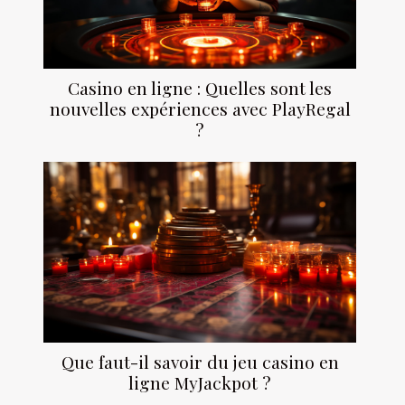
Casino en ligne : Quelles sont les
nouvelles expériences avec PlayRegal
?
Que faut-il savoir du jeu casino en
ligne MyJackpot ?