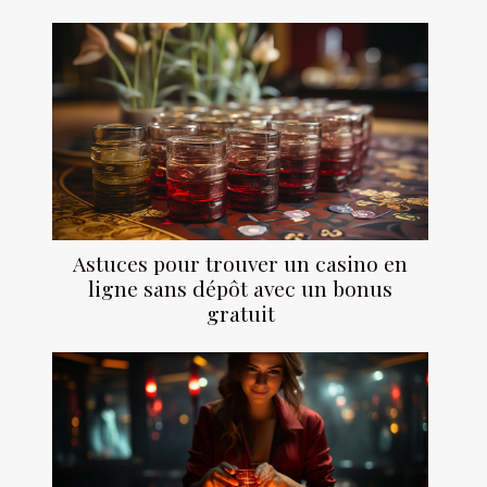
Astuces pour trouver un casino en
ligne sans dépôt avec un bonus
gratuit