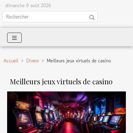
dimanche 9 août 2026
Accueil
Divers
Meilleurs jeux virtuels de casino
Meilleurs jeux virtuels de casino