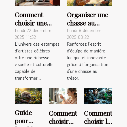
Comment
Organiser une
choisir une
chasse au
estampe
trésor
Lundi 22 décembre
Lundi 8 décembre
2025 11:52
2025 00:22
d'artiste
inoubliable
L’univers des estampes
Renforcez l'esprit
célèbre pour
pour renforcer
d’artistes célèbres
d'équipe de manière
votre intérieur
l'esprit
offre une richesse
ludique et innovante
?
d'équipe
visuelle et culturelle
grâce à l'organisation
capable de
d'une chasse au
transformer...
trésor...
Guide
Comment
Comment
pour
choisir
choisir le