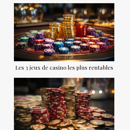
Les 3 jeux de casino les plus rentables