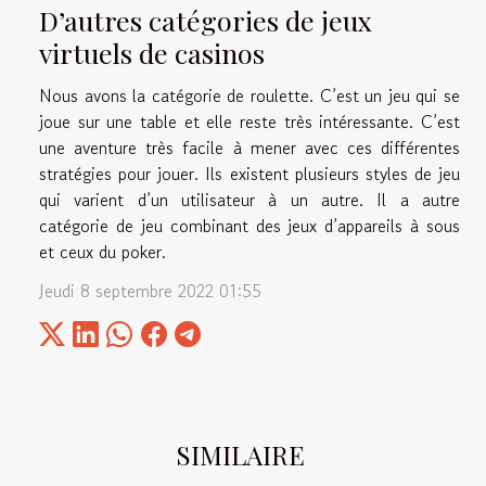
D’autres catégories de jeux
virtuels de casinos
Nous avons la catégorie de roulette. C’est un jeu qui se
joue sur une table et elle reste très intéressante. C’est
une aventure très facile à mener avec ces différentes
stratégies pour jouer. Ils existent plusieurs styles de jeu
qui varient d’un utilisateur à un autre. Il a autre
catégorie de jeu combinant des jeux d’appareils à sous
et ceux du poker.
Jeudi 8 septembre 2022 01:55
SIMILAIRE