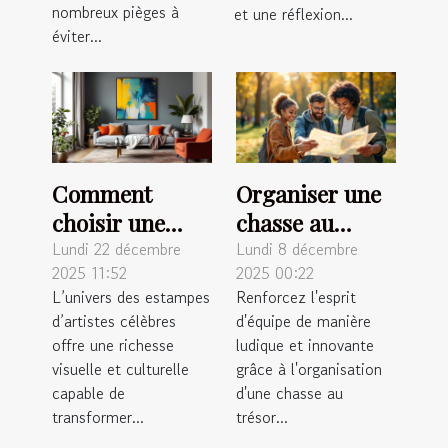
nombreux pièges à
et une réflexion...
éviter...
Comment
Organiser une
choisir une
chasse au
estampe
trésor
Lundi 22 décembre
Lundi 8 décembre
2025 11:52
2025 00:22
d'artiste
inoubliable
L’univers des estampes
Renforcez l'esprit
célèbre pour
pour renforcer
d’artistes célèbres
d'équipe de manière
votre intérieur
l'esprit
offre une richesse
ludique et innovante
?
d'équipe
visuelle et culturelle
grâce à l'organisation
capable de
d'une chasse au
transformer...
trésor...