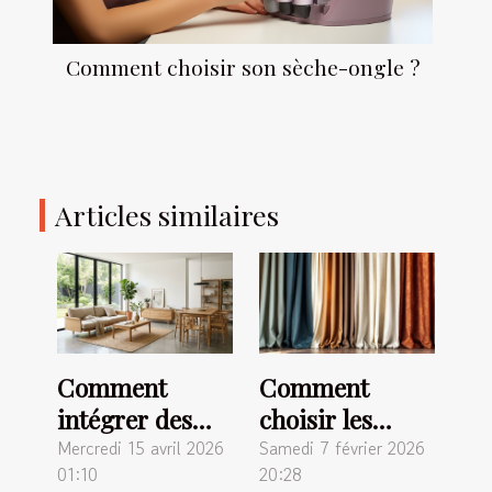
Comment choisir son sèche-ongle ?
Articles similaires
Comment
Comment
intégrer des
choisir les
meubles en
meilleurs tissus
Mercredi 15 avril 2026
Samedi 7 février 2026
01:10
20:28
bois massif
pour vos