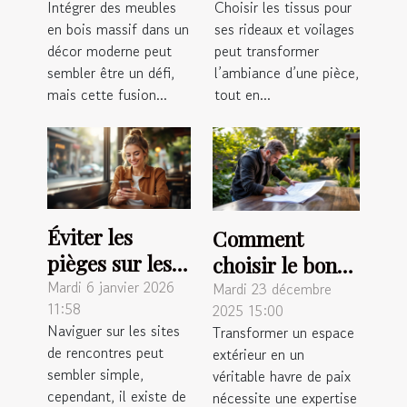
Intégrer des meubles
Choisir les tissus pour
dans un décor
rideaux et
en bois massif dans un
ses rideaux et voilages
moderne ?
voilages ?
décor moderne peut
peut transformer
sembler être un défi,
l’ambiance d’une pièce,
mais cette fusion...
tout en...
Éviter les
Comment
pièges sur les
choisir le bon
sites de
Mardi 6 janvier 2026
paysagiste pour
Mardi 23 décembre
11:58
2025 15:00
rencontres :
métamorphoser
Naviguer sur les sites
Transformer un espace
conseils
votre espace
de rencontres peut
extérieur en un
pratiques
extérieur ?
sembler simple,
véritable havre de paix
cependant, il existe de
nécessite une expertise