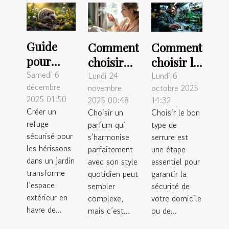
Guide
Comment
Comment
pour
choisir
choisir le
créer un
Samedi 6
un
bon type
Lundi 24
Lundi 6
décembre
novembre
octobre 2025
habitat
parfum
de
2025 01:50
2025 00:48
14:32
favorable
quotidien
serrure
Créer un
Choisir un
Choisir le bon
aux
qui
pour
refuge
parfum qui
type de
hérissons
complète
votre
sécurisé pour
s’harmonise
serrure est
dans les
les hérissons
votre
parfaitement
sécurité ?
une étape
dans un jardin
avec son style
essentiel pour
jardins
style ?
transforme
quotidien peut
garantir la
l’espace
sembler
sécurité de
extérieur en
complexe,
votre domicile
havre de...
mais c’est...
ou de...